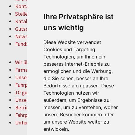
Kontakt & Anfahrt
Stellenangebote
Ihre Privatsphäre ist
Katalog anfordern
uns wichtig
Gutschein bestellen
Newsletter
Diese Website verwendet
Fundsachen
Cookies und Targeting
Technologien, um Ihnen ein
Wir über uns
besseres Internet-Erlebnis zu
Firmenchronik
ermöglichen und die Werbung,
Unser Team
die Sie sehen, besser an Ihre
Fuhrpark
Bedürfnisse anzupassen. Diese
10 gute Gründe
Technologien nutzen wir
Unsere Partner
außerdem, um Ergebnisse zu
Betriebshof
messen, um zu verstehen, woher
Fahrpersonal
unsere Besucher kommen oder
um unsere Website weiter zu
Unternehmensvideo
entwickeln.