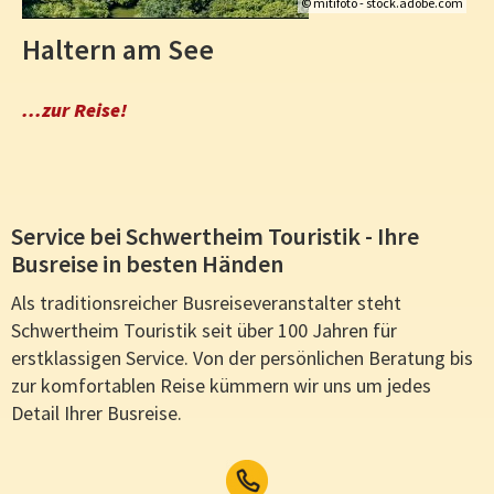
obe.com
© dieter76 - stock.adobe.
Zauberhaftes Harzpanorama
Fachwerkstädte, Dampfromantik und Naturerlebnis
...zur Reise!
Service bei Schwertheim Touristik - Ihre
Busreise in besten Händen
Als traditionsreicher Busreiseveranstalter steht
Schwertheim Touristik seit über 100 Jahren für
erstklassigen Service. Von der persönlichen Beratung bis
zur komfortablen Reise kümmern wir uns um jedes
Detail Ihrer Busreise.