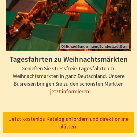
n
© dd-stock.adobe.com
Weihnachtsreisen
Entdecken Sie die schönsten Ziele für Busreisen über
Weihnachten und Silvester. Genießen Sie festliche
Tage in malerischen Städten, in den Bergen oder an
der Ostsee.
...jetzt informieren!
Jetzt kostenlos Katalog anfordern und direkt online
blättern